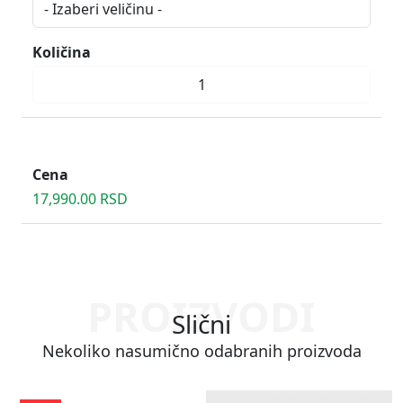
Količina
Cena
17,990.00 RSD
PROIZVODI
Slični
Nekoliko nasumično odabranih proizvoda