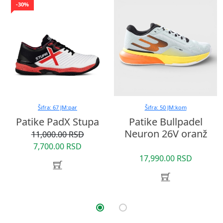
-30%
Šifra: 67 JM:par
Šifra: 50 JM:kom
Patike PadX Stupa
Patike Bullpadel
Neuron 26V oranž
11,000.00 RSD
7,700.00 RSD
17,990.00 RSD