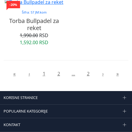
-20%
Šifra: 57 JM:kom
Torba Bullpadel za
reket
1,990.00
RSD
1,592.00 RSD
«
‹
1
2
...
2
›
»
KORISNE STRANICE
POPULARNE KATEGORIJE
KONTAKT