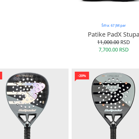
Šifra: 67 JM:par
Patike PadX Stup
11,000.00
RSD
7,700.00 RSD
-20%