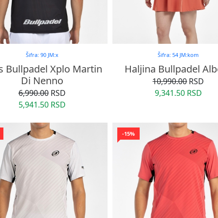
Šifra: 90 JM:x
Šifra: 54 JM:kom
s Bullpadel Xplo Martin
Haljina Bullpadel Al
Di Nenno
10,990.00
RSD
6,990.00
RSD
9,341.50 RSD
5,941.50 RSD
-15%