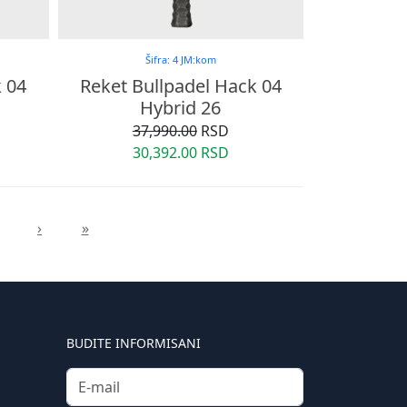
Šifra: 4 JM:kom
k 04
Reket Bullpadel Hack 04
Hybrid 26
37,990.00
RSD
30,392.00 RSD
›
»
BUDITE INFORMISANI