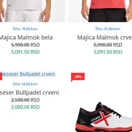
Šifra: 78 JM:kom
Šifra: 85 JM:kom
Majica Malmok bela
Majica Malmok crv
5,990.00
RSD
5,990.00
RSD
5,091.50 RSD
5,091.50 RSD
-30%
Šifra: 58 JM:kom
seser Bullpadel crveni
2,500.00
RSD
2,000.00 RSD