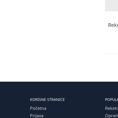
Reke
KORISNE STRANICE
POPUL
Početna
Reketi
Prijava
Opre