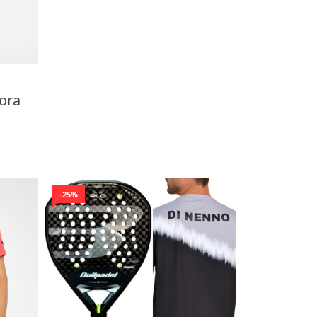
bora
-25%