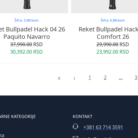
Šifra: 3 JM:kom
Šifra: 6 JM:kom
t Bullpadel Hack 04 26
Reket Bullpadel Hac
Paquito Navarro
Comfort 26
37,990.00
RSD
29,990.00
RSD
30,392.00 RSD
23,992.00 RSD
«
‹
1
2
...
3
ARNE KATEGORIJE
KONTAKT
+381 63 714 3591
ma