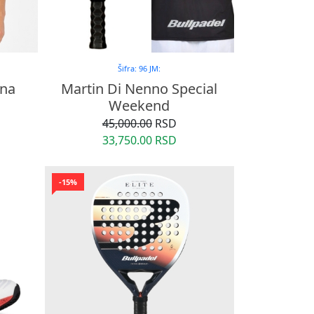
Šifra: 96 JM:
ena
Martin Di Nenno Special
Weekend
45,000.00
RSD
33,750.00 RSD
-15%