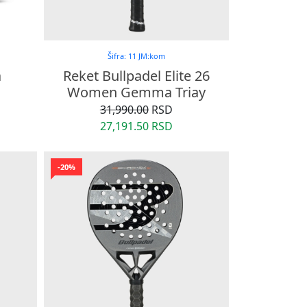
Šifra: 11 JM:kom
a
Reket Bullpadel Elite 26
Women Gemma Triay
31,990.00
RSD
27,191.50 RSD
-20%