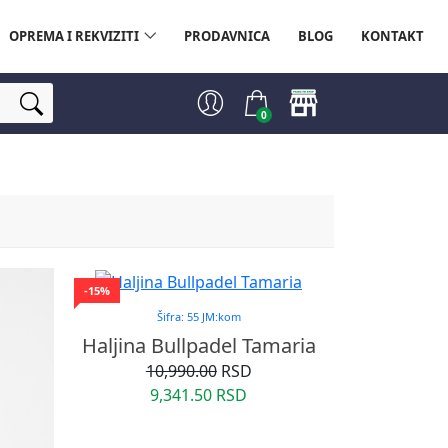
OPREMA I REKVIZITI
PRODAVNICA
BLOG
KONTAKT
0
-15%
Šifra: 55 JM:kom
Haljina Bullpadel Tamaria
10,990.00
RSD
9,341.50 RSD